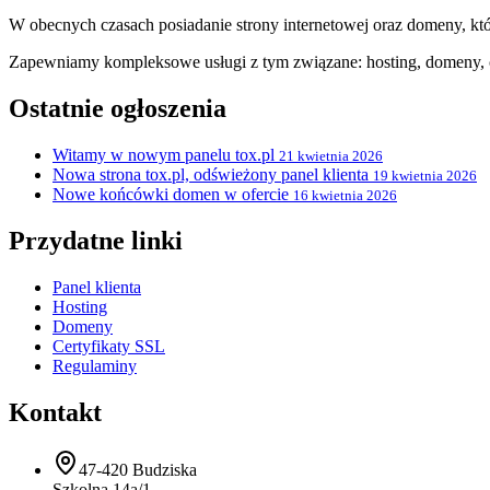
W obecnych czasach posiadanie strony internetowej oraz domeny, któ
Zapewniamy kompleksowe usługi z tym związane: hosting, domeny, c
Ostatnie ogłoszenia
Witamy w nowym panelu tox.pl
21 kwietnia 2026
Nowa strona tox.pl, odświeżony panel klienta
19 kwietnia 2026
Nowe końcówki domen w ofercie
16 kwietnia 2026
Przydatne linki
Panel klienta
Hosting
Domeny
Certyfikaty SSL
Regulaminy
Kontakt
47-420 Budziska
Szkolna 14a/1