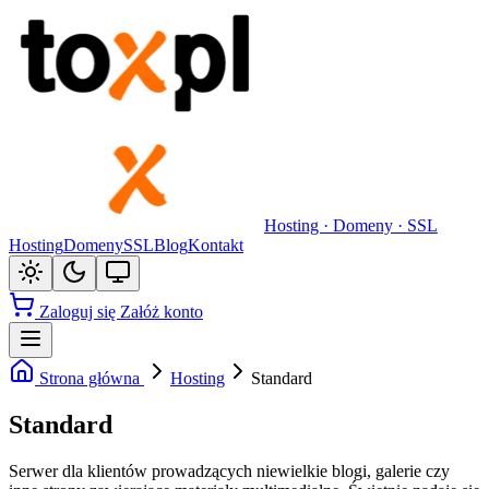
Hosting · Domeny · SSL
Hosting
Domeny
SSL
Blog
Kontakt
Zaloguj się
Załóż konto
Strona główna
Hosting
Standard
Standard
Serwer dla klientów prowadzących niewielkie blogi, galerie czy