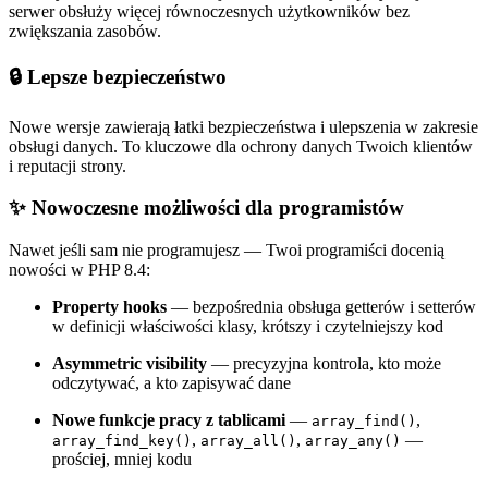
serwer obsłuży więcej równoczesnych użytkowników bez
zwiększania zasobów.
🔒 Lepsze bezpieczeństwo
Nowe wersje zawierają łatki bezpieczeństwa i ulepszenia w zakresie
obsługi danych. To kluczowe dla ochrony danych Twoich klientów
i reputacji strony.
✨ Nowoczesne możliwości dla programistów
Nawet jeśli sam nie programujesz — Twoi programiści docenią
nowości w PHP 8.4:
Property hooks
— bezpośrednia obsługa getterów i setterów
w definicji właściwości klasy, krótszy i czytelniejszy kod
Asymmetric visibility
— precyzyjna kontrola, kto może
odczytywać, a kto zapisywać dane
Nowe funkcje pracy z tablicami
—
,
array_find()
,
,
—
array_find_key()
array_all()
array_any()
prościej, mniej kodu