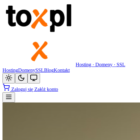
Hosting · Domeny · SSL
Hosting
Domeny
SSL
Blog
Kontakt
Zaloguj się
Załóż konto