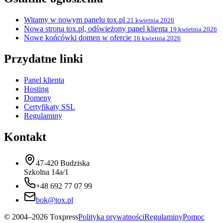
Witamy w nowym panelu tox.pl
21 kwietnia 2026
Nowa strona tox.pl, odświeżony panel klienta
19 kwietnia 2026
Nowe końcówki domen w ofercie
16 kwietnia 2026
Przydatne linki
Panel klienta
Hosting
Domeny
Certyfikaty SSL
Regulaminy
Kontakt
47-420 Budziska
Szkolna 14a/1
+48 692 77 07 99
bok@tox.pl
© 2004–2026 Toxpress
Polityka prywatności
Regulaminy
Pomoc