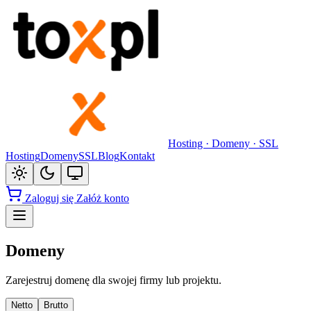
Hosting · Domeny · SSL
Hosting
Domeny
SSL
Blog
Kontakt
Zaloguj się
Załóż konto
Domeny
Zarejestruj domenę dla swojej firmy lub projektu.
Netto
Brutto