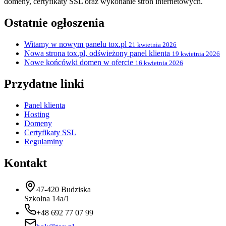
domeny, certyfikaty SSL oraz wykonanie stron internetowych.
Ostatnie ogłoszenia
Witamy w nowym panelu tox.pl
21 kwietnia 2026
Nowa strona tox.pl, odświeżony panel klienta
19 kwietnia 2026
Nowe końcówki domen w ofercie
16 kwietnia 2026
Przydatne linki
Panel klienta
Hosting
Domeny
Certyfikaty SSL
Regulaminy
Kontakt
47-420 Budziska
Szkolna 14a/1
+48 692 77 07 99