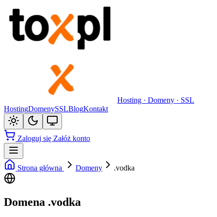
Hosting · Domeny · SSL
Hosting
Domeny
SSL
Blog
Kontakt
Zaloguj się
Załóż konto
Strona główna
Domeny
.vodka
Domena .vodka