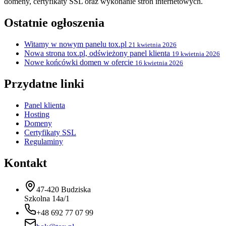
domeny, certyfikaty SSL oraz wykonanie stron internetowych.
Ostatnie ogłoszenia
Witamy w nowym panelu tox.pl
21 kwietnia 2026
Nowa strona tox.pl, odświeżony panel klienta
19 kwietnia 2026
Nowe końcówki domen w ofercie
16 kwietnia 2026
Przydatne linki
Panel klienta
Hosting
Domeny
Certyfikaty SSL
Regulaminy
Kontakt
47-420 Budziska
Szkolna 14a/1
+48 692 77 07 99