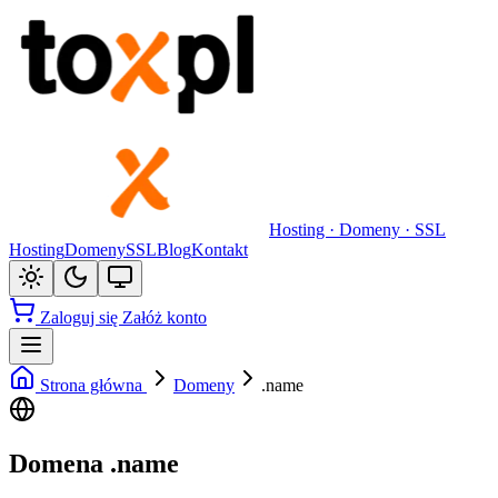
Hosting · Domeny · SSL
Hosting
Domeny
SSL
Blog
Kontakt
Zaloguj się
Załóż konto
Strona główna
Domeny
.name
Domena .name