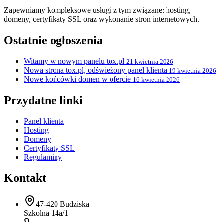
Zapewniamy kompleksowe usługi z tym związane: hosting,
domeny, certyfikaty SSL oraz wykonanie stron internetowych.
Ostatnie ogłoszenia
Witamy w nowym panelu tox.pl
21 kwietnia 2026
Nowa strona tox.pl, odświeżony panel klienta
19 kwietnia 2026
Nowe końcówki domen w ofercie
16 kwietnia 2026
Przydatne linki
Panel klienta
Hosting
Domeny
Certyfikaty SSL
Regulaminy
Kontakt
47-420 Budziska
Szkolna 14a/1