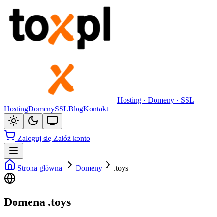
Hosting · Domeny · SSL
Hosting
Domeny
SSL
Blog
Kontakt
Zaloguj się
Załóż konto
Strona główna
Domeny
.toys
Domena .toys