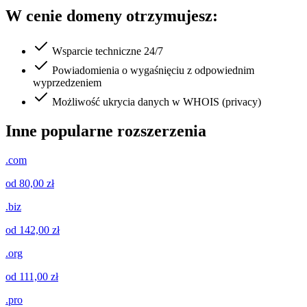
W cenie domeny otrzymujesz:
Wsparcie techniczne 24/7
Powiadomienia o wygaśnięciu z odpowiednim
wyprzedzeniem
Możliwość ukrycia danych w WHOIS (privacy)
Inne popularne rozszerzenia
.com
od 80,00 zł
.biz
od 142,00 zł
.org
od 111,00 zł
.pro