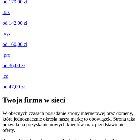
od 179,00 zł
.biz
od 142,00 zł
.xyz
od 160,00 zł
.pro
od 36,00 zł
.co
od 47,00 zł
Twoja firma w sieci
W obecnych czasach posiadanie strony internetowej oraz domeny,
która jednoznacznie określa naszą markę to obowiązek. Strona taka
pozwala na pozyskanie nowych klientów oraz przedstawienie
oferty.