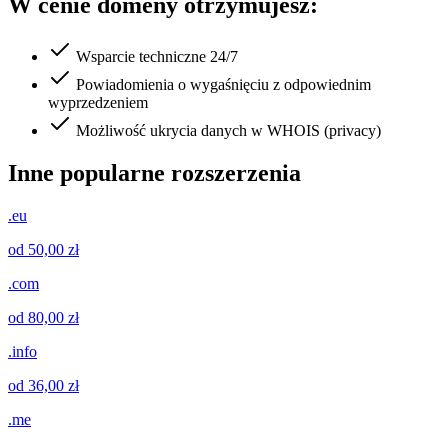
W cenie domeny otrzymujesz:
Wsparcie techniczne 24/7
Powiadomienia o wygaśnięciu z odpowiednim
wyprzedzeniem
Możliwość ukrycia danych w WHOIS (privacy)
Inne popularne rozszerzenia
.eu
od 50,00 zł
.com
od 80,00 zł
.info
od 36,00 zł
.me