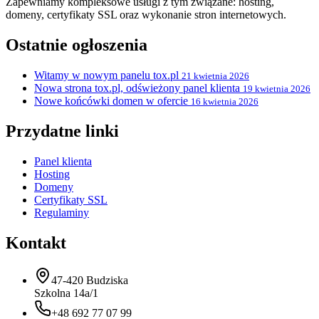
Zapewniamy kompleksowe usługi z tym związane: hosting,
domeny, certyfikaty SSL oraz wykonanie stron internetowych.
Ostatnie ogłoszenia
Witamy w nowym panelu tox.pl
21 kwietnia 2026
Nowa strona tox.pl, odświeżony panel klienta
19 kwietnia 2026
Nowe końcówki domen w ofercie
16 kwietnia 2026
Przydatne linki
Panel klienta
Hosting
Domeny
Certyfikaty SSL
Regulaminy
Kontakt
47-420 Budziska
Szkolna 14a/1
+48 692 77 07 99