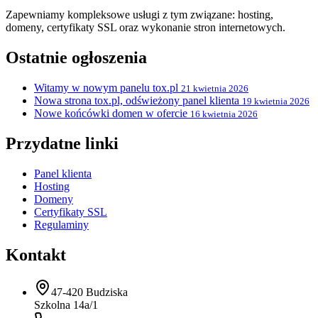
Zapewniamy kompleksowe usługi z tym związane: hosting,
domeny, certyfikaty SSL oraz wykonanie stron internetowych.
Ostatnie ogłoszenia
Witamy w nowym panelu tox.pl
21 kwietnia 2026
Nowa strona tox.pl, odświeżony panel klienta
19 kwietnia 2026
Nowe końcówki domen w ofercie
16 kwietnia 2026
Przydatne linki
Panel klienta
Hosting
Domeny
Certyfikaty SSL
Regulaminy
Kontakt
47-420 Budziska
Szkolna 14a/1