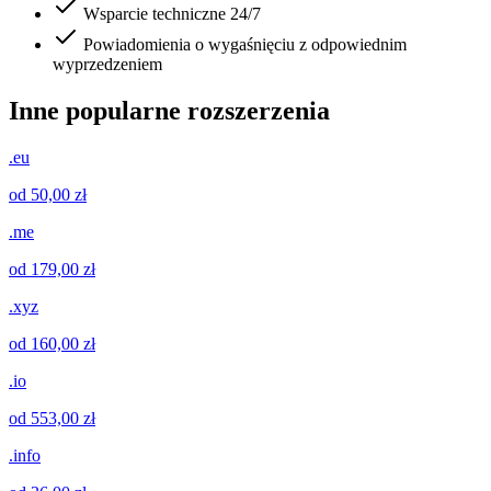
Wsparcie techniczne 24/7
Powiadomienia o wygaśnięciu z odpowiednim
wyprzedzeniem
Inne popularne rozszerzenia
.eu
od 50,00 zł
.me
od 179,00 zł
.xyz
od 160,00 zł
.io
od 553,00 zł
.info