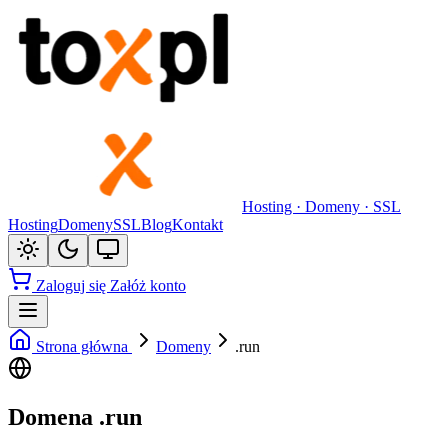
Hosting · Domeny · SSL
Hosting
Domeny
SSL
Blog
Kontakt
Zaloguj się
Załóż konto
Strona główna
Domeny
.run
Domena .run