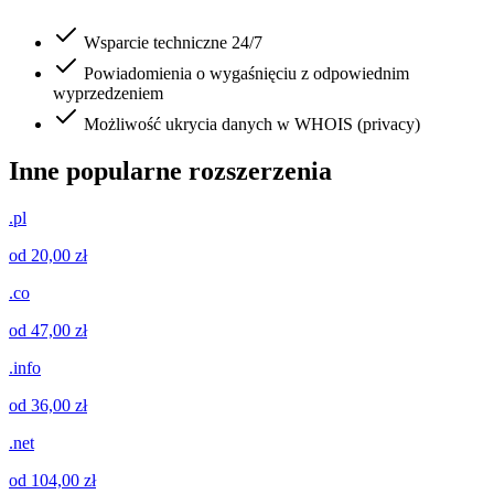
Wsparcie techniczne 24/7
Powiadomienia o wygaśnięciu z odpowiednim
wyprzedzeniem
Możliwość ukrycia danych w WHOIS (privacy)
Inne popularne rozszerzenia
.pl
od 20,00 zł
.co
od 47,00 zł
.info
od 36,00 zł
.net
od 104,00 zł