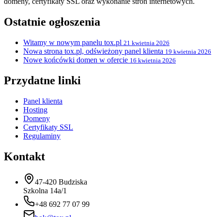
domeny, certyfikaty SSL oraz wykonanie stron internetowych.
Ostatnie ogłoszenia
Witamy w nowym panelu tox.pl
21 kwietnia 2026
Nowa strona tox.pl, odświeżony panel klienta
19 kwietnia 2026
Nowe końcówki domen w ofercie
16 kwietnia 2026
Przydatne linki
Panel klienta
Hosting
Domeny
Certyfikaty SSL
Regulaminy
Kontakt
47-420 Budziska
Szkolna 14a/1
+48 692 77 07 99