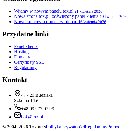
Witamy w nowym panelu tox.pl
21 kwietnia 2026
Nowa strona tox.pl, odświeżony panel klienta
19 kwietnia 2026
Nowe końcówki domen w ofercie
16 kwietnia 2026
Przydatne linki
Panel klienta
Hosting
Domeny
Certyfikaty SSL
Regulaminy
Kontakt
47-420 Budziska
Szkolna 14a/1
+48 692 77 07 99
bok@tox.pl
© 2004–2026 Toxpress
Polityka prywatności
Regulaminy
Pomoc