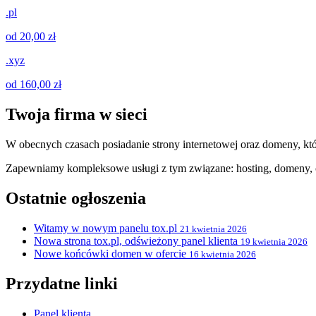
.pl
od 20,00 zł
.xyz
od 160,00 zł
Twoja firma w sieci
W obecnych czasach posiadanie strony internetowej oraz domeny, któ
Zapewniamy kompleksowe usługi z tym związane: hosting, domeny, c
Ostatnie ogłoszenia
Witamy w nowym panelu tox.pl
21 kwietnia 2026
Nowa strona tox.pl, odświeżony panel klienta
19 kwietnia 2026
Nowe końcówki domen w ofercie
16 kwietnia 2026
Przydatne linki
Panel klienta