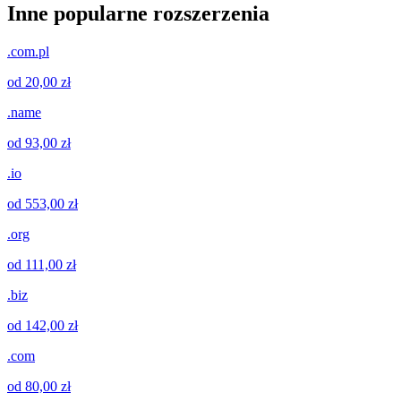
Inne popularne rozszerzenia
.com.pl
od 20,00 zł
.name
od 93,00 zł
.io
od 553,00 zł
.org
od 111,00 zł
.biz
od 142,00 zł
.com
od 80,00 zł