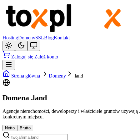
Hosting
Domeny
SSL
Blog
Kontakt
Zaloguj się
Załóż konto
Strona główna
Domeny
.land
Domena .land
Agencje nieruchomości, deweloperzy i właściciele gruntów używają .
konkretnym miejscu.
Netto
Brutto