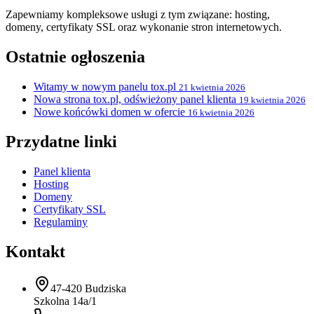
Zapewniamy kompleksowe usługi z tym związane: hosting,
domeny, certyfikaty SSL oraz wykonanie stron internetowych.
Ostatnie ogłoszenia
Witamy w nowym panelu tox.pl
21 kwietnia 2026
Nowa strona tox.pl, odświeżony panel klienta
19 kwietnia 2026
Nowe końcówki domen w ofercie
16 kwietnia 2026
Przydatne linki
Panel klienta
Hosting
Domeny
Certyfikaty SSL
Regulaminy
Kontakt
47-420 Budziska
Szkolna 14a/1