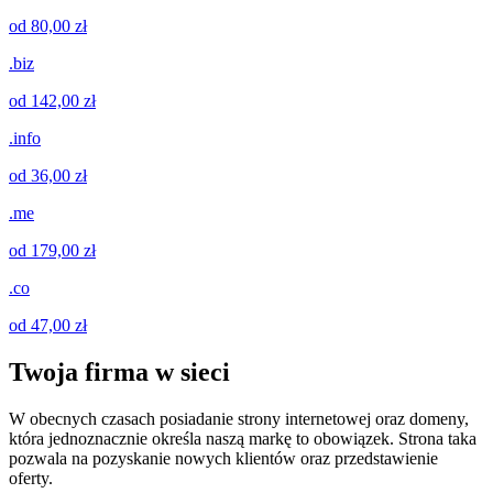
od 80,00 zł
.biz
od 142,00 zł
.info
od 36,00 zł
.me
od 179,00 zł
.co
od 47,00 zł
Twoja firma w sieci
W obecnych czasach posiadanie strony internetowej oraz domeny,
która jednoznacznie określa naszą markę to obowiązek. Strona taka
pozwala na pozyskanie nowych klientów oraz przedstawienie
oferty.