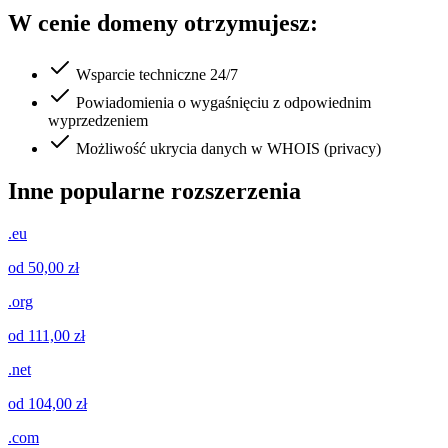
W cenie domeny otrzymujesz:
Wsparcie techniczne 24/7
Powiadomienia o wygaśnięciu z odpowiednim
wyprzedzeniem
Możliwość ukrycia danych w WHOIS (privacy)
Inne popularne rozszerzenia
.eu
od 50,00 zł
.org
od 111,00 zł
.net
od 104,00 zł
.com