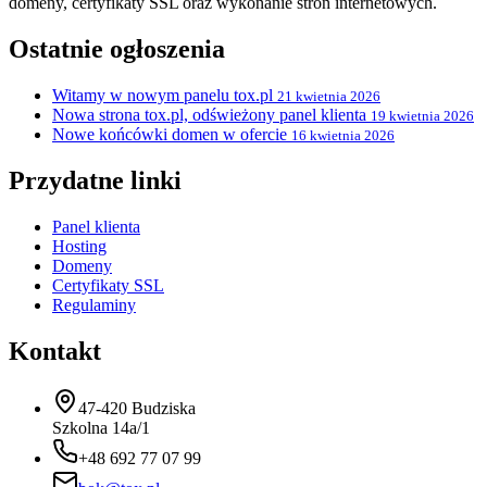
domeny, certyfikaty SSL oraz wykonanie stron internetowych.
Ostatnie ogłoszenia
Witamy w nowym panelu tox.pl
21 kwietnia 2026
Nowa strona tox.pl, odświeżony panel klienta
19 kwietnia 2026
Nowe końcówki domen w ofercie
16 kwietnia 2026
Przydatne linki
Panel klienta
Hosting
Domeny
Certyfikaty SSL
Regulaminy
Kontakt
47-420 Budziska
Szkolna 14a/1
+48 692 77 07 99