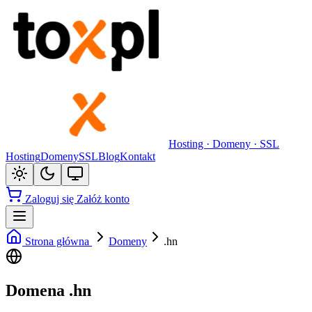
Hosting · Domeny · SSL
Hosting
Domeny
SSL
Blog
Kontakt
Zaloguj się
Załóż konto
Strona główna
Domeny
.hn
Domena .hn