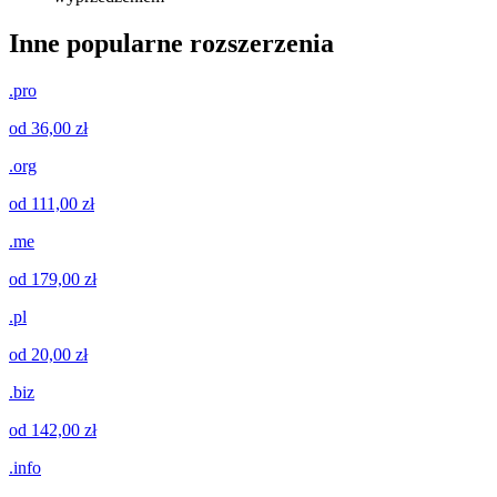
Inne popularne rozszerzenia
.pro
od 36,00 zł
.org
od 111,00 zł
.me
od 179,00 zł
.pl
od 20,00 zł
.biz
od 142,00 zł
.info