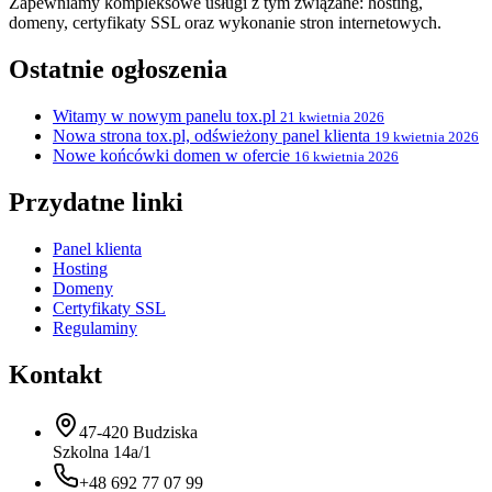
Zapewniamy kompleksowe usługi z tym związane: hosting,
domeny, certyfikaty SSL oraz wykonanie stron internetowych.
Ostatnie ogłoszenia
Witamy w nowym panelu tox.pl
21 kwietnia 2026
Nowa strona tox.pl, odświeżony panel klienta
19 kwietnia 2026
Nowe końcówki domen w ofercie
16 kwietnia 2026
Przydatne linki
Panel klienta
Hosting
Domeny
Certyfikaty SSL
Regulaminy
Kontakt
47-420 Budziska
Szkolna 14a/1
+48 692 77 07 99