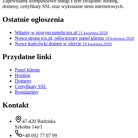
Zapewniamy kompleksowe usługi z tym związane: hosting,
domeny, certyfikaty SSL oraz wykonanie stron internetowych.
Ostatnie ogłoszenia
Witamy w nowym panelu tox.pl
21 kwietnia 2026
Nowa strona tox.pl, odświeżony panel klienta
19 kwietnia 2026
Nowe końcówki domen w ofercie
16 kwietnia 2026
Przydatne linki
Panel klienta
Hosting
Domeny
Certyfikaty SSL
Regulaminy
Kontakt
47-420 Budziska
Szkolna 14a/1
+48 692 77 07 99