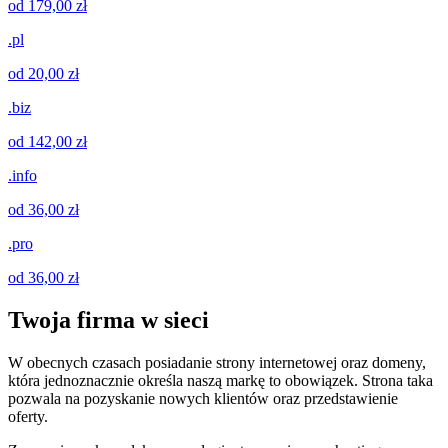
od 179,00 zł
.pl
od 20,00 zł
.biz
od 142,00 zł
.info
od 36,00 zł
.pro
od 36,00 zł
Twoja firma w sieci
W obecnych czasach posiadanie strony internetowej oraz domeny,
która jednoznacznie określa naszą markę to obowiązek. Strona taka
pozwala na pozyskanie nowych klientów oraz przedstawienie
oferty.