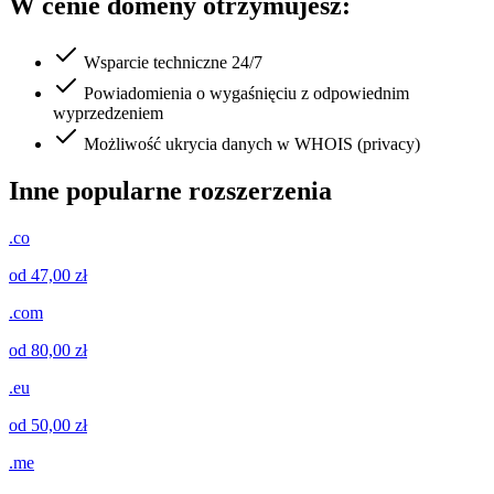
W cenie domeny otrzymujesz:
Wsparcie techniczne 24/7
Powiadomienia o wygaśnięciu z odpowiednim
wyprzedzeniem
Możliwość ukrycia danych w WHOIS (privacy)
Inne popularne rozszerzenia
.co
od 47,00 zł
.com
od 80,00 zł
.eu
od 50,00 zł
.me