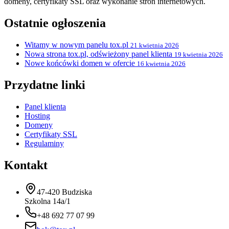
domeny, certyfikaty SSL oraz wykonanie stron internetowych.
Ostatnie ogłoszenia
Witamy w nowym panelu tox.pl
21 kwietnia 2026
Nowa strona tox.pl, odświeżony panel klienta
19 kwietnia 2026
Nowe końcówki domen w ofercie
16 kwietnia 2026
Przydatne linki
Panel klienta
Hosting
Domeny
Certyfikaty SSL
Regulaminy
Kontakt
47-420 Budziska
Szkolna 14a/1
+48 692 77 07 99