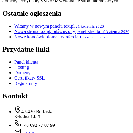
domeny, certyfikaty SSL oraz wykonanie stron internetowych.
Ostatnie ogłoszenia
Witamy w nowym panelu tox.pl
21 kwietnia 2026
Nowa strona tox.pl, odświeżony panel klienta
19 kwietnia 2026
Nowe końcówki domen w ofercie
16 kwietnia 2026
Przydatne linki
Panel klienta
Hosting
Domeny
Certyfikaty SSL
Regulaminy
Kontakt
47-420 Budziska
Szkolna 14a/1
+48 692 77 07 99