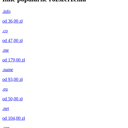
.info
od 36,00 zł
.co
od 47,00 zł
.me
od 179,00 zł
.name
od 93,00 zł
.eu
od 50,00 zł
.net
od 104,00 zł
.org