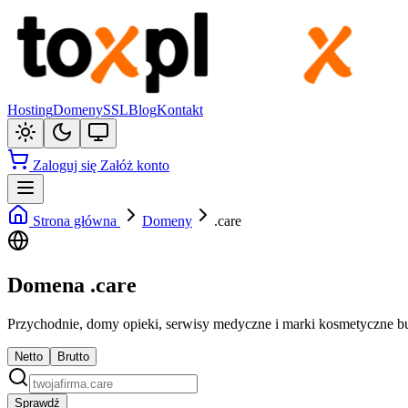
Hosting
Domeny
SSL
Blog
Kontakt
Zaloguj się
Załóż konto
Strona główna
Domeny
.care
Domena .care
Przychodnie, domy opieki, serwisy medyczne i marki kosmetyczne bu
Netto
Brutto
Sprawdź