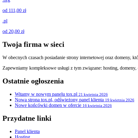
od 111,00 zł
.pl
od 20,00 zł
Twoja firma w sieci
W obecnych czasach posiadanie strony internetowej oraz domeny, któ
Zapewniamy kompleksowe usługi z tym związane: hosting, domeny, c
Ostatnie ogłoszenia
Witamy w nowym panelu tox.pl
21 kwietnia 2026
Nowa strona tox.pl, odświeżony panel klienta
19 kwietnia 2026
Nowe końcówki domen w ofercie
16 kwietnia 2026
Przydatne linki
Panel klienta
Hosting