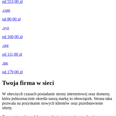
od 553,00 zł
.com
od 80,00 zł
.xyz
od 160,00 zł
.org
od 111,00 zł
.me
od 179,00 zł
Twoja firma w sieci
W obecnych czasach posiadanie strony internetowej oraz domeny,
która jednoznacznie określa naszą markę to obowiązek. Strona taka
pozwala na pozyskanie nowych klientów oraz przedstawienie
oferty.