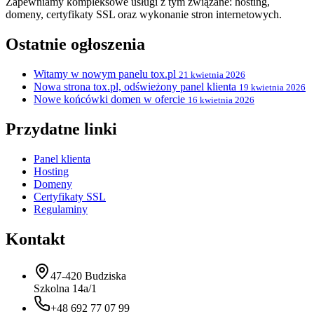
Zapewniamy kompleksowe usługi z tym związane: hosting,
domeny, certyfikaty SSL oraz wykonanie stron internetowych.
Ostatnie ogłoszenia
Witamy w nowym panelu tox.pl
21 kwietnia 2026
Nowa strona tox.pl, odświeżony panel klienta
19 kwietnia 2026
Nowe końcówki domen w ofercie
16 kwietnia 2026
Przydatne linki
Panel klienta
Hosting
Domeny
Certyfikaty SSL
Regulaminy
Kontakt
47-420 Budziska
Szkolna 14a/1
+48 692 77 07 99