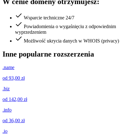
W cenie domeny otrzymujesz:
Wsparcie techniczne 24/7
Powiadomienia o wygaśnięciu z odpowiednim
wyprzedzeniem
Możliwość ukrycia danych w WHOIS (privacy)
Inne popularne rozszerzenia
.name
od 93,00 zł
.biz
od 142,00 zł
.info
od 36,00 zł
.io