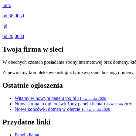
.info
od 36,00 zł
.pl
od 20,00 zł
Twoja firma w sieci
W obecnych czasach posiadanie strony internetowej oraz domeny, któ
Zapewniamy kompleksowe usługi z tym związane: hosting, domeny, c
Ostatnie ogłoszenia
Witamy w nowym panelu tox.pl
21 kwietnia 2026
Nowa strona tox.pl, odświeżony panel klienta
19 kwietnia 2026
Nowe końcówki domen w ofercie
16 kwietnia 2026
Przydatne linki
Panel klienta