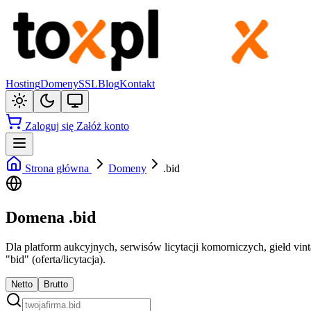
Hosting
Domeny
SSL
Blog
Kontakt
Zaloguj się
Załóż konto
Strona główna
Domeny
.bid
Domena .bid
Dla platform aukcyjnych, serwisów licytacji komorniczych, giełd vin
"bid" (oferta/licytacja).
Netto
Brutto