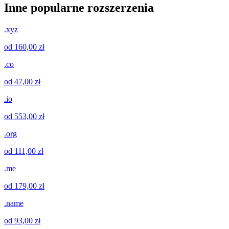
Inne popularne rozszerzenia
.xyz
od 160,00 zł
.co
od 47,00 zł
.io
od 553,00 zł
.org
od 111,00 zł
.me
od 179,00 zł
.name
od 93,00 zł