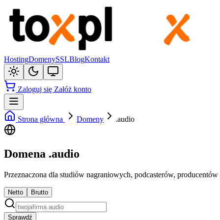
Hosting
Domeny
SSL
Blog
Kontakt
Zaloguj się
Załóż konto
Strona główna
Domeny
.audio
Domena .audio
Przeznaczona dla studiów nagraniowych, podcasterów, producentów m
Netto
Brutto
Sprawdź