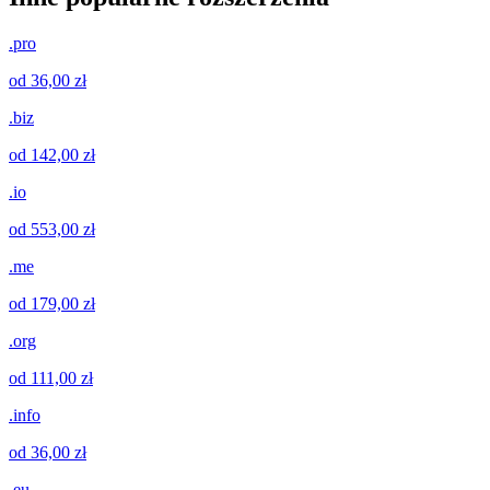
.pro
od 36,00 zł
.biz
od 142,00 zł
.io
od 553,00 zł
.me
od 179,00 zł
.org
od 111,00 zł
.info
od 36,00 zł
.eu