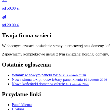
od 50,00 zł
.pl
od 20,00 zł
Twoja firma w sieci
W obecnych czasach posiadanie strony internetowej oraz domeny, któ
Zapewniamy kompleksowe usługi z tym związane: hosting, domeny, c
Ostatnie ogłoszenia
Witamy w nowym panelu tox.pl
21 kwietnia 2026
Nowa strona tox.pl, odświeżony panel klienta
19 kwietnia 2026
Nowe końcówki domen w ofercie
16 kwietnia 2026
Przydatne linki
Panel klienta
Hosting