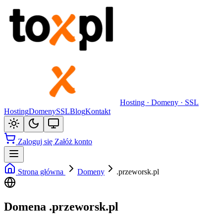
Hosting · Domeny · SSL
Hosting
Domeny
SSL
Blog
Kontakt
Zaloguj się
Załóż konto
Strona główna
Domeny
.przeworsk.pl
Domena .przeworsk.pl