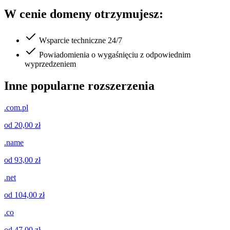
W cenie domeny otrzymujesz:
Wsparcie techniczne 24/7
Powiadomienia o wygaśnięciu z odpowiednim
wyprzedzeniem
Inne popularne rozszerzenia
.com.pl
od 20,00 zł
.name
od 93,00 zł
.net
od 104,00 zł
.co
od 47,00 zł