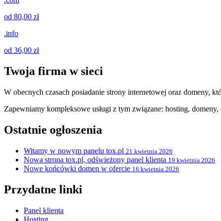
od 80,00 zł
.info
od 36,00 zł
Twoja firma w sieci
W obecnych czasach posiadanie strony internetowej oraz domeny, któ
Zapewniamy kompleksowe usługi z tym związane: hosting, domeny, c
Ostatnie ogłoszenia
Witamy w nowym panelu tox.pl
21 kwietnia 2026
Nowa strona tox.pl, odświeżony panel klienta
19 kwietnia 2026
Nowe końcówki domen w ofercie
16 kwietnia 2026
Przydatne linki
Panel klienta
Hosting