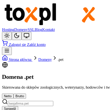
Hosting
Domeny
SSL
Blog
Kontakt
Zaloguj się
Załóż konto
Strona główna
Domeny
.pet
Domena .pet
Skierowana do sklepów zoologicznych, weterynarzy, hodowców i twó
Netto
Brutto
Sprawdź