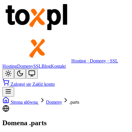
Hosting · Domeny · SSL
Hosting
Domeny
SSL
Blog
Kontakt
Zaloguj się
Załóż konto
Strona główna
Domeny
.parts
Domena .parts