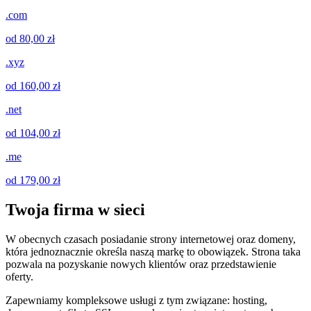
.com
od 80,00 zł
.xyz
od 160,00 zł
.net
od 104,00 zł
.me
od 179,00 zł
Twoja firma w sieci
W obecnych czasach posiadanie strony internetowej oraz domeny,
która jednoznacznie określa naszą markę to obowiązek. Strona taka
pozwala na pozyskanie nowych klientów oraz przedstawienie
oferty.
Zapewniamy kompleksowe usługi z tym związane: hosting,