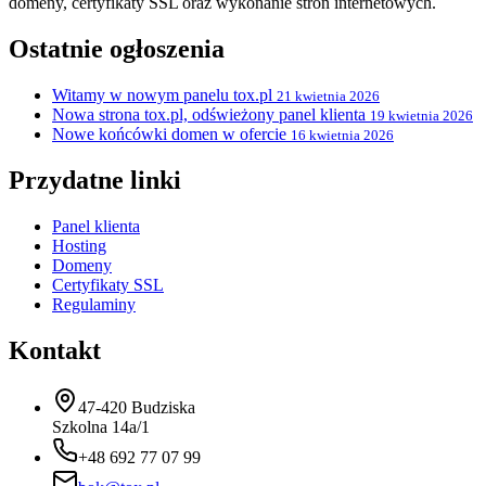
domeny, certyfikaty SSL oraz wykonanie stron internetowych.
Ostatnie ogłoszenia
Witamy w nowym panelu tox.pl
21 kwietnia 2026
Nowa strona tox.pl, odświeżony panel klienta
19 kwietnia 2026
Nowe końcówki domen w ofercie
16 kwietnia 2026
Przydatne linki
Panel klienta
Hosting
Domeny
Certyfikaty SSL
Regulaminy
Kontakt
47-420 Budziska
Szkolna 14a/1
+48 692 77 07 99