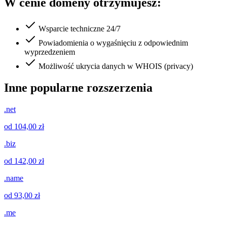
W cenie domeny otrzymujesz:
Wsparcie techniczne 24/7
Powiadomienia o wygaśnięciu z odpowiednim
wyprzedzeniem
Możliwość ukrycia danych w WHOIS (privacy)
Inne popularne rozszerzenia
.net
od 104,00 zł
.biz
od 142,00 zł
.name
od 93,00 zł
.me