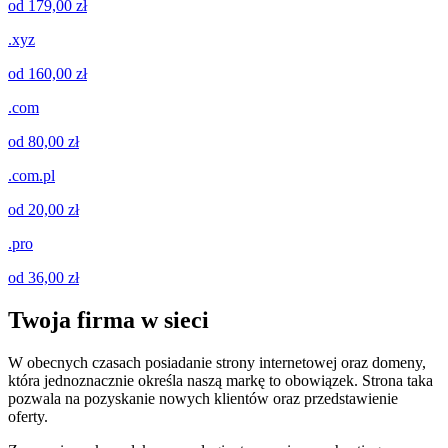
od 179,00 zł
.xyz
od 160,00 zł
.com
od 80,00 zł
.com.pl
od 20,00 zł
.pro
od 36,00 zł
Twoja firma w sieci
W obecnych czasach posiadanie strony internetowej oraz domeny,
która jednoznacznie określa naszą markę to obowiązek. Strona taka
pozwala na pozyskanie nowych klientów oraz przedstawienie
oferty.