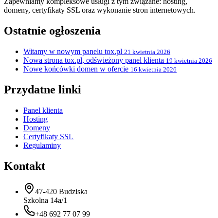
Zapewniamy kompleksowe usługi z tym związane: hosting,
domeny, certyfikaty SSL oraz wykonanie stron internetowych.
Ostatnie ogłoszenia
Witamy w nowym panelu tox.pl
21 kwietnia 2026
Nowa strona tox.pl, odświeżony panel klienta
19 kwietnia 2026
Nowe końcówki domen w ofercie
16 kwietnia 2026
Przydatne linki
Panel klienta
Hosting
Domeny
Certyfikaty SSL
Regulaminy
Kontakt
47-420 Budziska
Szkolna 14a/1
+48 692 77 07 99