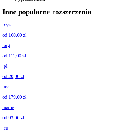
Inne popularne rozszerzenia
.xyz
od 160,00 zł
.org
od 111,00 zł
.pl
od 20,00 zł
.me
od 179,00 zł
.name
od 93,00 zł
.eu