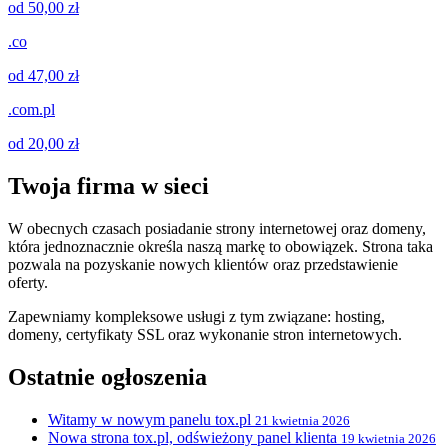
od 50,00 zł
.co
od 47,00 zł
.com.pl
od 20,00 zł
Twoja firma w sieci
W obecnych czasach posiadanie strony internetowej oraz domeny,
która jednoznacznie określa naszą markę to obowiązek. Strona taka
pozwala na pozyskanie nowych klientów oraz przedstawienie
oferty.
Zapewniamy kompleksowe usługi z tym związane: hosting,
domeny, certyfikaty SSL oraz wykonanie stron internetowych.
Ostatnie ogłoszenia
Witamy w nowym panelu tox.pl
21 kwietnia 2026
Nowa strona tox.pl, odświeżony panel klienta
19 kwietnia 2026