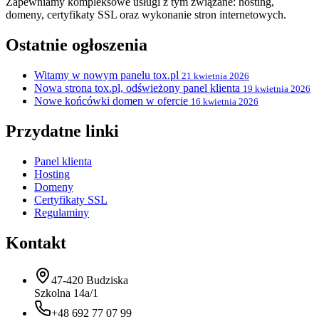
Zapewniamy kompleksowe usługi z tym związane: hosting,
domeny, certyfikaty SSL oraz wykonanie stron internetowych.
Ostatnie ogłoszenia
Witamy w nowym panelu tox.pl
21 kwietnia 2026
Nowa strona tox.pl, odświeżony panel klienta
19 kwietnia 2026
Nowe końcówki domen w ofercie
16 kwietnia 2026
Przydatne linki
Panel klienta
Hosting
Domeny
Certyfikaty SSL
Regulaminy
Kontakt
47-420 Budziska
Szkolna 14a/1
+48 692 77 07 99