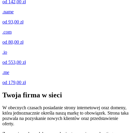
od 142,00 zł
.name
od 93,00 zł
.com
od 80,00 zł
.io
od 553,00 zł
.me
od 179,00 zł
Twoja firma w sieci
W obecnych czasach posiadanie strony internetowej oraz domeny,
która jednoznacznie określa naszą markę to obowiązek. Strona taka
pozwala na pozyskanie nowych klientów oraz przedstawienie
oferty.