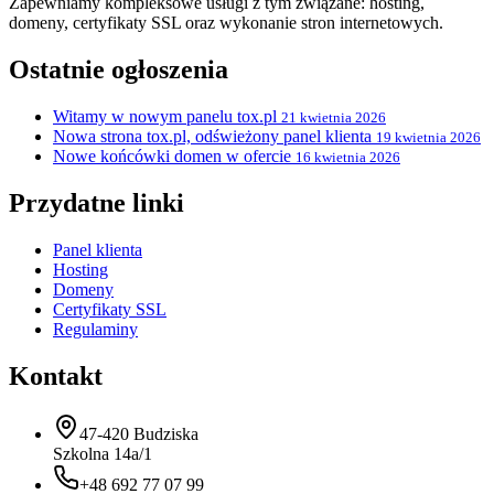
Zapewniamy kompleksowe usługi z tym związane: hosting,
domeny, certyfikaty SSL oraz wykonanie stron internetowych.
Ostatnie ogłoszenia
Witamy w nowym panelu tox.pl
21 kwietnia 2026
Nowa strona tox.pl, odświeżony panel klienta
19 kwietnia 2026
Nowe końcówki domen w ofercie
16 kwietnia 2026
Przydatne linki
Panel klienta
Hosting
Domeny
Certyfikaty SSL
Regulaminy
Kontakt
47-420 Budziska
Szkolna 14a/1
+48 692 77 07 99