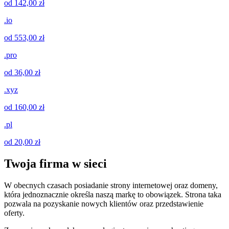
od 142,00 zł
.io
od 553,00 zł
.pro
od 36,00 zł
.xyz
od 160,00 zł
.pl
od 20,00 zł
Twoja firma w sieci
W obecnych czasach posiadanie strony internetowej oraz domeny,
która jednoznacznie określa naszą markę to obowiązek. Strona taka
pozwala na pozyskanie nowych klientów oraz przedstawienie
oferty.