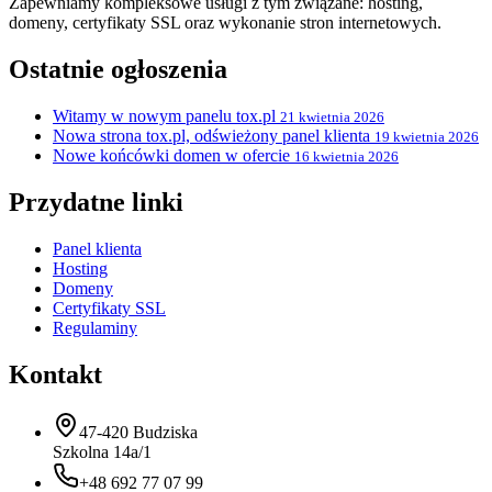
Zapewniamy kompleksowe usługi z tym związane: hosting,
domeny, certyfikaty SSL oraz wykonanie stron internetowych.
Ostatnie ogłoszenia
Witamy w nowym panelu tox.pl
21 kwietnia 2026
Nowa strona tox.pl, odświeżony panel klienta
19 kwietnia 2026
Nowe końcówki domen w ofercie
16 kwietnia 2026
Przydatne linki
Panel klienta
Hosting
Domeny
Certyfikaty SSL
Regulaminy
Kontakt
47-420 Budziska
Szkolna 14a/1
+48 692 77 07 99