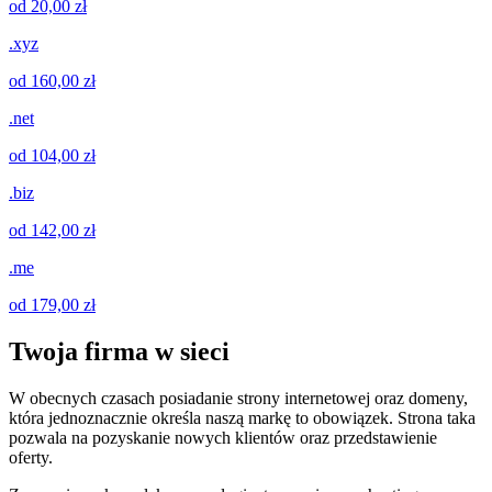
od 20,00 zł
.xyz
od 160,00 zł
.net
od 104,00 zł
.biz
od 142,00 zł
.me
od 179,00 zł
Twoja firma w sieci
W obecnych czasach posiadanie strony internetowej oraz domeny,
która jednoznacznie określa naszą markę to obowiązek. Strona taka
pozwala na pozyskanie nowych klientów oraz przedstawienie
oferty.