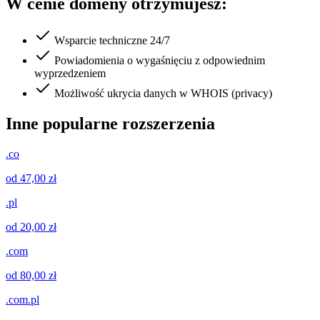
W cenie domeny otrzymujesz:
Wsparcie techniczne 24/7
Powiadomienia o wygaśnięciu z odpowiednim
wyprzedzeniem
Możliwość ukrycia danych w WHOIS (privacy)
Inne popularne rozszerzenia
.co
od 47,00 zł
.pl
od 20,00 zł
.com
od 80,00 zł
.com.pl