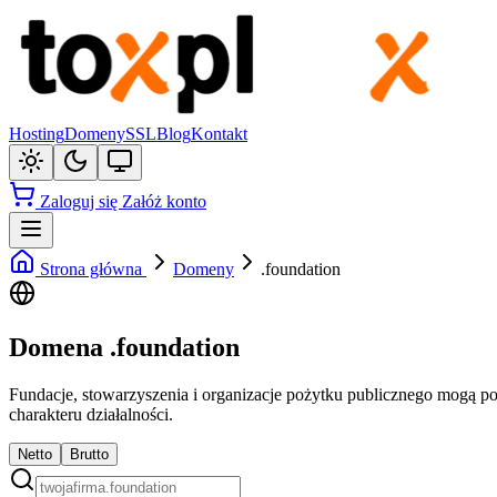
Hosting
Domeny
SSL
Blog
Kontakt
Zaloguj się
Załóż konto
Strona główna
Domeny
.foundation
Domena .foundation
Fundacje, stowarzyszenia i organizacje pożytku publicznego mogą p
charakteru działalności.
Netto
Brutto