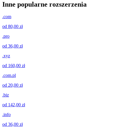
Inne popularne rozszerzenia
.com
od 80,00 zł
.pro
od 36,00 zł
.xyz
od 160,00 zł
.com.pl
od 20,00 zł
.biz
od 142,00 zł
.info
od 36,00 zł