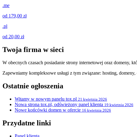
.me
od 179,00 zł
.pl
od 20,00 zł
Twoja firma w sieci
W obecnych czasach posiadanie strony internetowej oraz domeny, któ
Zapewniamy kompleksowe usługi z tym związane: hosting, domeny, c
Ostatnie ogłoszenia
Witamy w nowym panelu tox.pl
21 kwietnia 2026
Nowa strona tox.pl, odświeżony panel klienta
19 kwietnia 2026
Nowe końcówki domen w ofercie
16 kwietnia 2026
Przydatne linki
Panel klienta