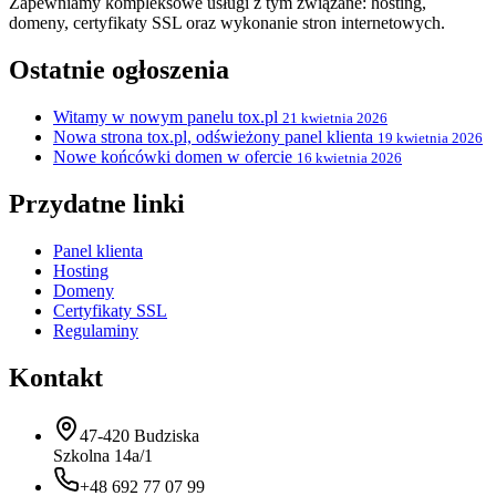
Zapewniamy kompleksowe usługi z tym związane: hosting,
domeny, certyfikaty SSL oraz wykonanie stron internetowych.
Ostatnie ogłoszenia
Witamy w nowym panelu tox.pl
21 kwietnia 2026
Nowa strona tox.pl, odświeżony panel klienta
19 kwietnia 2026
Nowe końcówki domen w ofercie
16 kwietnia 2026
Przydatne linki
Panel klienta
Hosting
Domeny
Certyfikaty SSL
Regulaminy
Kontakt
47-420 Budziska
Szkolna 14a/1
+48 692 77 07 99