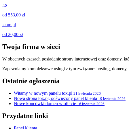
.io
od 553,00 zł
.com.pl
od 20,00 zł
Twoja firma w sieci
W obecnych czasach posiadanie strony internetowej oraz domeny, któ
Zapewniamy kompleksowe usługi z tym związane: hosting, domeny, c
Ostatnie ogłoszenia
Witamy w nowym panelu tox.pl
21 kwietnia 2026
Nowa strona tox.pl, odświeżony panel klienta
19 kwietnia 2026
Nowe końcówki domen w ofercie
16 kwietnia 2026
Przydatne linki
Panel klienta