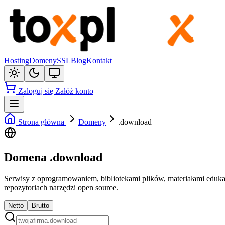
Hosting
Domeny
SSL
Blog
Kontakt
Zaloguj się
Załóż konto
Strona główna
Domeny
.download
Domena .download
Serwisy z oprogramowaniem, bibliotekami plików, materiałami edukacy
repozytoriach narzędzi open source.
Netto
Brutto