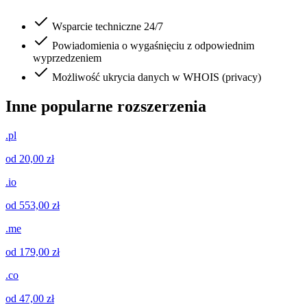
Wsparcie techniczne 24/7
Powiadomienia o wygaśnięciu z odpowiednim
wyprzedzeniem
Możliwość ukrycia danych w WHOIS (privacy)
Inne popularne rozszerzenia
.pl
od 20,00 zł
.io
od 553,00 zł
.me
od 179,00 zł
.co
od 47,00 zł