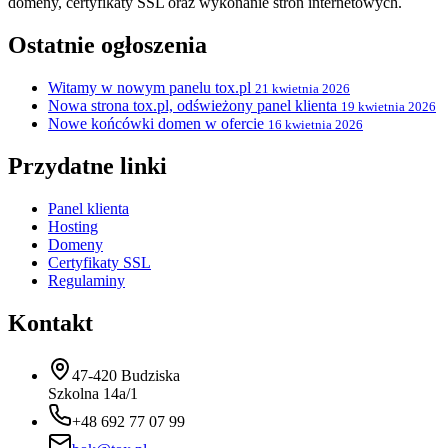
domeny, certyfikaty SSL oraz wykonanie stron internetowych.
Ostatnie ogłoszenia
Witamy w nowym panelu tox.pl
21 kwietnia 2026
Nowa strona tox.pl, odświeżony panel klienta
19 kwietnia 2026
Nowe końcówki domen w ofercie
16 kwietnia 2026
Przydatne linki
Panel klienta
Hosting
Domeny
Certyfikaty SSL
Regulaminy
Kontakt
47-420 Budziska
Szkolna 14a/1
+48 692 77 07 99