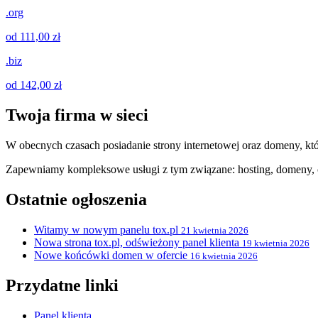
.org
od 111,00 zł
.biz
od 142,00 zł
Twoja firma w sieci
W obecnych czasach posiadanie strony internetowej oraz domeny, któ
Zapewniamy kompleksowe usługi z tym związane: hosting, domeny, c
Ostatnie ogłoszenia
Witamy w nowym panelu tox.pl
21 kwietnia 2026
Nowa strona tox.pl, odświeżony panel klienta
19 kwietnia 2026
Nowe końcówki domen w ofercie
16 kwietnia 2026
Przydatne linki
Panel klienta