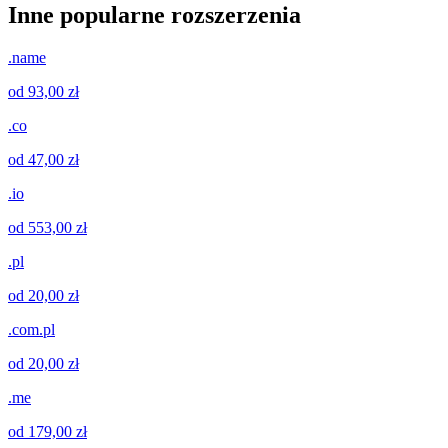
Inne popularne rozszerzenia
.name
od 93,00 zł
.co
od 47,00 zł
.io
od 553,00 zł
.pl
od 20,00 zł
.com.pl
od 20,00 zł
.me
od 179,00 zł