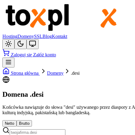
Hosting
Domeny
SSL
Blog
Kontakt
Zaloguj się
Załóż konto
Strona główna
Domeny
.desi
Domena .desi
Końcówka nawiązuje do słowa "desi" używanego przez diaspory z Azji
kulturą indyjską, pakistańską lub bangladeską.
Netto
Brutto