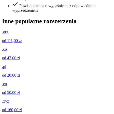
Powiadomienia o wygaśnięciu z odpowiednim
wyprzedzeniem
Inne popularne rozszerzenia
.org
od 111,00 zł
.co
od 47,00 zł
.pl
od 20,00 zł
.eu
od 50,00 zł
.xyz
od 160,00 zł