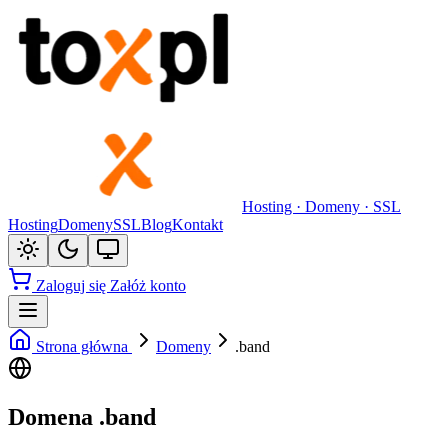
Hosting · Domeny · SSL
Hosting
Domeny
SSL
Blog
Kontakt
Zaloguj się
Załóż konto
Strona główna
Domeny
.band
Domena .band