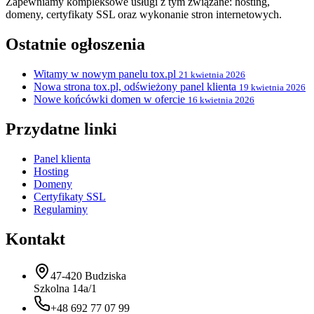
Zapewniamy kompleksowe usługi z tym związane: hosting,
domeny, certyfikaty SSL oraz wykonanie stron internetowych.
Ostatnie ogłoszenia
Witamy w nowym panelu tox.pl
21 kwietnia 2026
Nowa strona tox.pl, odświeżony panel klienta
19 kwietnia 2026
Nowe końcówki domen w ofercie
16 kwietnia 2026
Przydatne linki
Panel klienta
Hosting
Domeny
Certyfikaty SSL
Regulaminy
Kontakt
47-420 Budziska
Szkolna 14a/1
+48 692 77 07 99