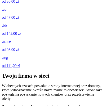
od 36,00 zł
.co
od 47,00 zł
.biz
od 142,00 zł
.name
od 93,00 zł
.org
od 111,00 zł
Twoja firma w sieci
W obecnych czasach posiadanie strony internetowej oraz domeny,
która jednoznacznie określa naszą markę to obowiązek. Strona taka
pozwala na pozyskanie nowych klientów oraz przedstawienie
oferty.