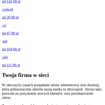
od 142,00 zł
.com.pl
od 20,00 zł
.co
od 47,00 zł
.net
od 104,00 zł
.org
od 111,00 zł
Twoja firma w sieci
W obecnych czasach posiadanie strony internetowej oraz domeny,
która jednoznacznie określa naszą markę to obowiązek. Strona taka
pozwala na pozyskanie nowych klientów oraz przedstawienie
oferty.