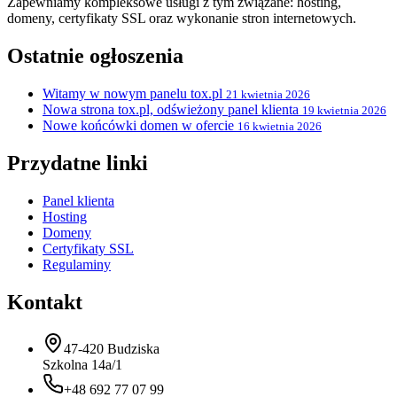
Zapewniamy kompleksowe usługi z tym związane: hosting,
domeny, certyfikaty SSL oraz wykonanie stron internetowych.
Ostatnie ogłoszenia
Witamy w nowym panelu tox.pl
21 kwietnia 2026
Nowa strona tox.pl, odświeżony panel klienta
19 kwietnia 2026
Nowe końcówki domen w ofercie
16 kwietnia 2026
Przydatne linki
Panel klienta
Hosting
Domeny
Certyfikaty SSL
Regulaminy
Kontakt
47-420 Budziska
Szkolna 14a/1
+48 692 77 07 99