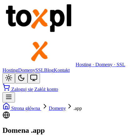
Hosting · Domeny · SSL
Hosting
Domeny
SSL
Blog
Kontakt
Zaloguj się
Załóż konto
Strona główna
Domeny
.app
Domena .app