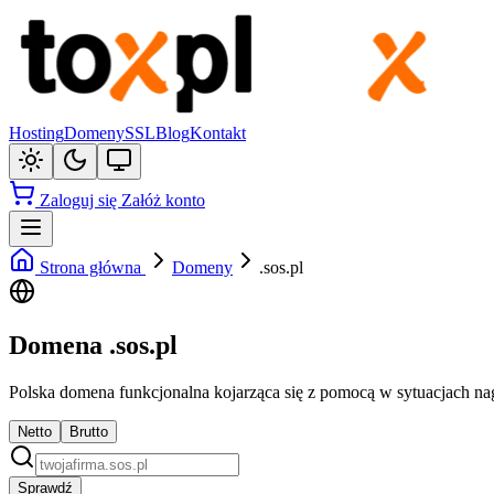
Hosting
Domeny
SSL
Blog
Kontakt
Zaloguj się
Załóż konto
Strona główna
Domeny
.sos.pl
Domena .sos.pl
Polska domena funkcjonalna kojarząca się z pomocą w sytuacjach nag
Netto
Brutto
Sprawdź