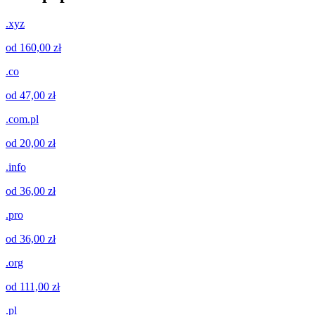
.xyz
od 160,00 zł
.co
od 47,00 zł
.com.pl
od 20,00 zł
.info
od 36,00 zł
.pro
od 36,00 zł
.org
od 111,00 zł
.pl