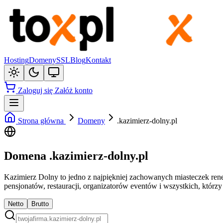
Hosting
Domeny
SSL
Blog
Kontakt
Zaloguj się
Załóż konto
Strona główna
Domeny
.kazimierz-dolny.pl
Domena .kazimierz-dolny.pl
Kazimierz Dolny to jedno z najpiękniej zachowanych miasteczek renes
pensjonatów, restauracji, organizatorów eventów i wszystkich, któ
Netto
Brutto