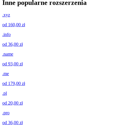
Inne popularne rozszerzenia
.xyz
od 160,00 zł
.info
od 36,00 zł
.name
od 93,00 zł
.me
od 179,00 zł
.pl
od 20,00 zł
.pro
od 36,00 zł