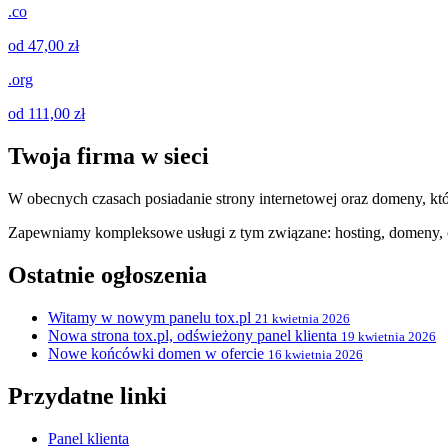
.co
od 47,00 zł
.org
od 111,00 zł
Twoja firma w sieci
W obecnych czasach posiadanie strony internetowej oraz domeny, któ
Zapewniamy kompleksowe usługi z tym związane: hosting, domeny, c
Ostatnie ogłoszenia
Witamy w nowym panelu tox.pl
21 kwietnia 2026
Nowa strona tox.pl, odświeżony panel klienta
19 kwietnia 2026
Nowe końcówki domen w ofercie
16 kwietnia 2026
Przydatne linki
Panel klienta