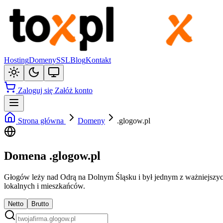
Hosting
Domeny
SSL
Blog
Kontakt
Zaloguj się
Załóż konto
Strona główna
Domeny
.glogow.pl
Domena .glogow.pl
Głogów leży nad Odrą na Dolnym Śląsku i był jednym z ważniejszyc
lokalnych i mieszkańców.
Netto
Brutto