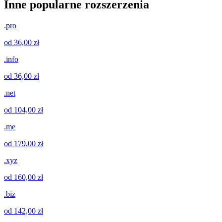
Inne popularne rozszerzenia
.pro
od 36,00 zł
.info
od 36,00 zł
.net
od 104,00 zł
.me
od 179,00 zł
.xyz
od 160,00 zł
.biz
od 142,00 zł