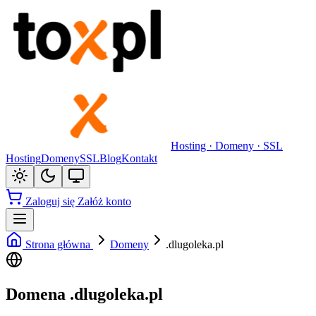
Hosting · Domeny · SSL
Hosting
Domeny
SSL
Blog
Kontakt
Zaloguj się
Załóż konto
Strona główna
Domeny
.dlugoleka.pl
Domena .dlugoleka.pl