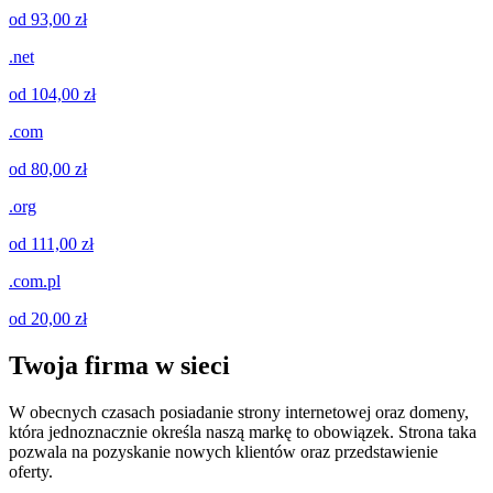
od 93,00 zł
.net
od 104,00 zł
.com
od 80,00 zł
.org
od 111,00 zł
.com.pl
od 20,00 zł
Twoja firma w sieci
W obecnych czasach posiadanie strony internetowej oraz domeny,
która jednoznacznie określa naszą markę to obowiązek. Strona taka
pozwala na pozyskanie nowych klientów oraz przedstawienie
oferty.