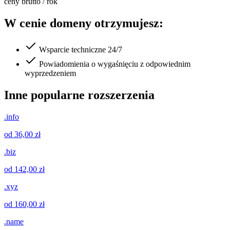
ceny brutto / rok
W cenie domeny otrzymujesz:
Wsparcie techniczne 24/7
Powiadomienia o wygaśnięciu z odpowiednim
wyprzedzeniem
Inne popularne rozszerzenia
.info
od 36,00 zł
.biz
od 142,00 zł
.xyz
od 160,00 zł
.name