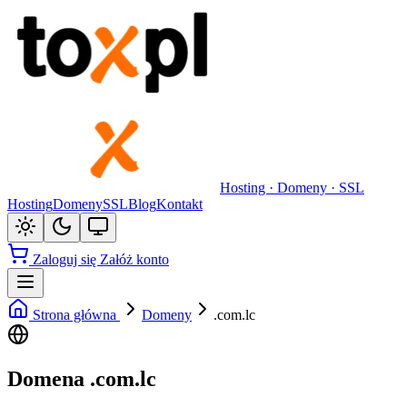
Hosting · Domeny · SSL
Hosting
Domeny
SSL
Blog
Kontakt
Zaloguj się
Załóż konto
Strona główna
Domeny
.com.lc
Domena .com.lc