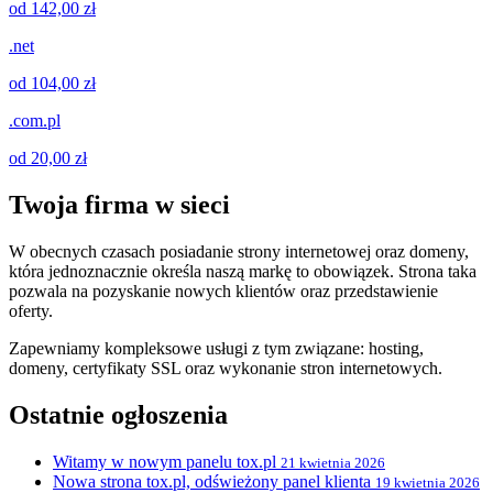
od 142,00 zł
.net
od 104,00 zł
.com.pl
od 20,00 zł
Twoja firma w sieci
W obecnych czasach posiadanie strony internetowej oraz domeny,
która jednoznacznie określa naszą markę to obowiązek. Strona taka
pozwala na pozyskanie nowych klientów oraz przedstawienie
oferty.
Zapewniamy kompleksowe usługi z tym związane: hosting,
domeny, certyfikaty SSL oraz wykonanie stron internetowych.
Ostatnie ogłoszenia
Witamy w nowym panelu tox.pl
21 kwietnia 2026
Nowa strona tox.pl, odświeżony panel klienta
19 kwietnia 2026