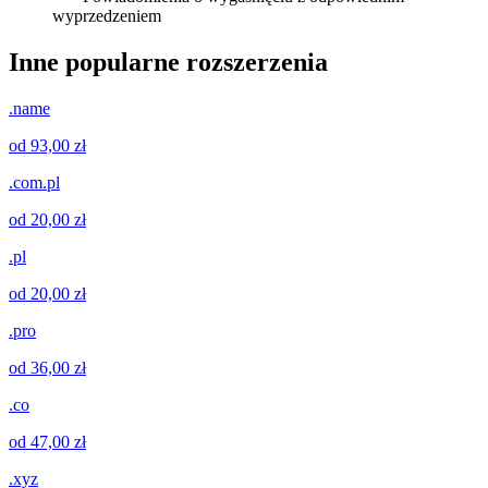
wyprzedzeniem
Inne popularne rozszerzenia
.name
od 93,00 zł
.com.pl
od 20,00 zł
.pl
od 20,00 zł
.pro
od 36,00 zł
.co
od 47,00 zł
.xyz