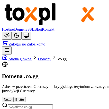
Hosting
Domeny
SSL
Blog
Kontakt
Zaloguj się
Załóż konto
Strona główna
Domeny
.co.gg
Domena .co.gg
Adres w przestrzeni Guernsey — brytyjskiego terytorium zależnego 
jurysdykcji Guernsey.
Netto
Brutto