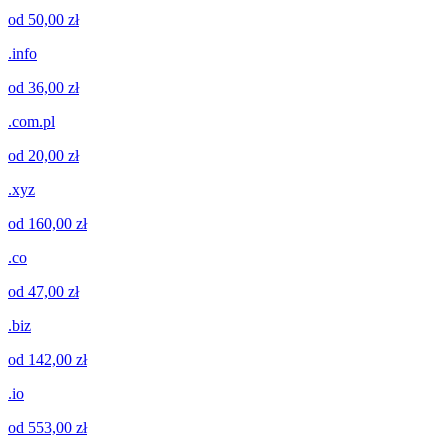
od 50,00 zł
.info
od 36,00 zł
.com.pl
od 20,00 zł
.xyz
od 160,00 zł
.co
od 47,00 zł
.biz
od 142,00 zł
.io
od 553,00 zł