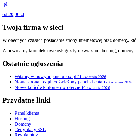
.pl
od 20,00 zł
Twoja firma w sieci
W obecnych czasach posiadanie strony internetowej oraz domeny, któ
Zapewniamy kompleksowe usługi z tym związane: hosting, domeny, c
Ostatnie ogłoszenia
Witamy w nowym panelu tox.pl
21 kwietnia 2026
Nowa strona tox.pl, odświeżony panel klienta
19 kwietnia 2026
Nowe końcówki domen w ofercie
16 kwietnia 2026
Przydatne linki
Panel klienta
Hosting
Domeny
Certyfikaty SSL
Regulaminy