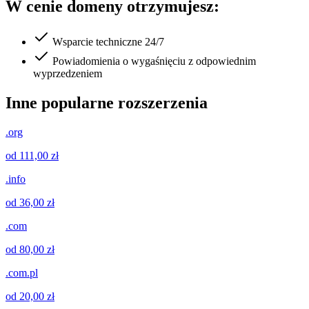
W cenie domeny otrzymujesz:
Wsparcie techniczne 24/7
Powiadomienia o wygaśnięciu z odpowiednim
wyprzedzeniem
Inne popularne rozszerzenia
.org
od 111,00 zł
.info
od 36,00 zł
.com
od 80,00 zł
.com.pl
od 20,00 zł