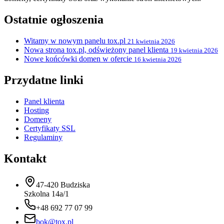
Ostatnie ogłoszenia
Witamy w nowym panelu tox.pl
21 kwietnia 2026
Nowa strona tox.pl, odświeżony panel klienta
19 kwietnia 2026
Nowe końcówki domen w ofercie
16 kwietnia 2026
Przydatne linki
Panel klienta
Hosting
Domeny
Certyfikaty SSL
Regulaminy
Kontakt
47-420 Budziska
Szkolna 14a/1
+48 692 77 07 99
bok@tox.pl