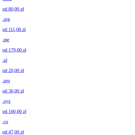
od 80,00 zł
.org
od 111,00 zł
.me
od 179,00 zł
.pl
od 20,00 zł
.pro
od 36,00 zł
.xyz
od 160,00 zł
.co
od 47,00 zł