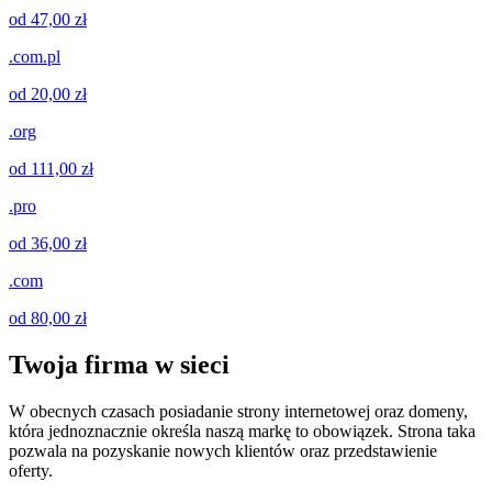
od 47,00 zł
.com.pl
od 20,00 zł
.org
od 111,00 zł
.pro
od 36,00 zł
.com
od 80,00 zł
Twoja firma w sieci
W obecnych czasach posiadanie strony internetowej oraz domeny,
która jednoznacznie określa naszą markę to obowiązek. Strona taka
pozwala na pozyskanie nowych klientów oraz przedstawienie
oferty.